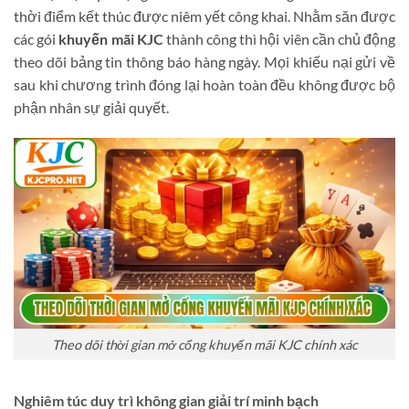
thời điểm kết thúc được niêm yết công khai. Nhằm săn được
các gói
khuyến mãi KJC
thành công thì hội viên cần chủ động
theo dõi bảng tin thông báo hàng ngày. Mọi khiếu nại gửi về
sau khi chương trình đóng lại hoàn toàn đều không được bộ
phận nhân sự giải quyết.
Theo dõi thời gian mở cổng khuyến mãi KJC chính xác
Nghiêm túc duy trì không gian giải trí minh bạch