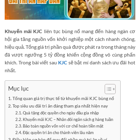
Khuyến mãi KJC
liên tục bùng nổ mang đến hàng ngàn cơ
hội gia tăng nguồn vốn khởi nghiệp một cách nhanh chóng,
hiệu quả. Tổng giá trị phần quà được phát ra trong tháng này
đã vượt ngưỡng 5 tỷ đồng khiến cộng đồng vô cùng phấn
khích. Trong bài viết sau
KJC
sẽ bật mí danh sách ưu đãi hot
nhất.
Mục lục
Tổng quan giá trị thực tế từ khuyến mãi KJC bùng nổ
Top siêu ưu đãi tri ân đáng tham gia nhất hiện nay
Quà tặng độc quyền cho ngày đầu gia nhập
Khuyến mãi KJC – Nhân đôi ngân sách g hàng tuần
Bảo toàn nguồn vốn với cơ chế hoàn tiền mặt
Đặc quyền tri ân cho thành viên lâu năm
Điều kiện cơ bản để quy đổi phần quà tri ân về ví